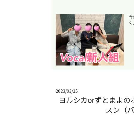
今
く
2023/03/15
ヨルシカorずとまよ
スン（