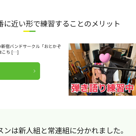
番に近い形で練習することのメリット
の新宿バンドサークル「おとかぞ
ち […]
スンは新人組と常連組に分かれました。