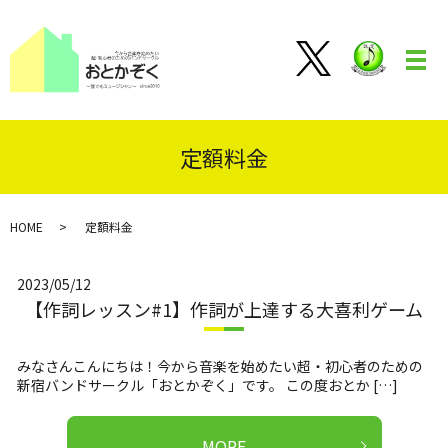
メ
定額料金
HOME
定額料金
2023/05/12
【作詞レッスン#1】作詞が上達する大喜利ゲーム
みなさんこんにちは！今から音楽を始めたい超・初心者のための
新宿バンドサークル「おとかぞく」です。 この度おとか […]
MORE