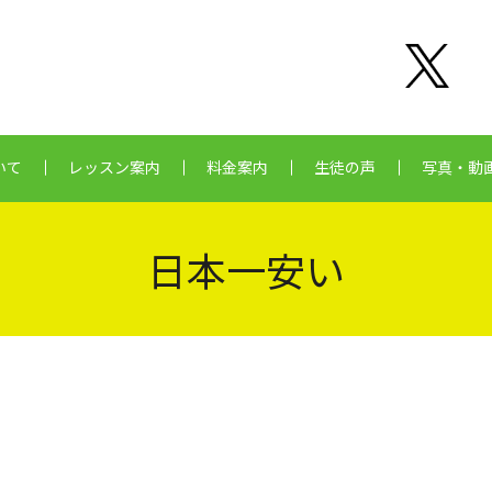
いて
レッスン案内
料金案内
生徒の声
写真・動
日本一安い