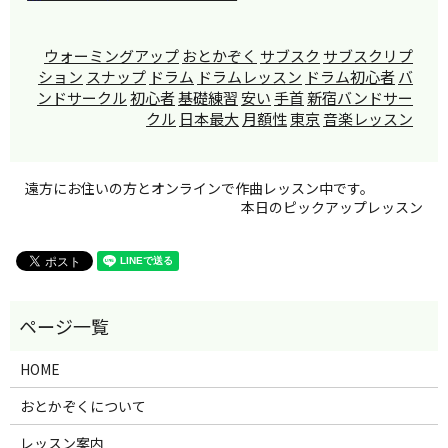
ウォーミングアップ
おとかぞく
サブスク
サブスクリプ
ション
スナップ
ドラム
ドラムレッスン
ドラム初心者
バ
ンドサークル
初心者
基礎練習
安い
手首
新宿バンドサー
クル
日本最大
月額性
東京
音楽レッスン
遠方にお住いの方とオンラインで作曲レッスン中です。
本日のピックアップレッスン
HOME
おとかぞくについて
レッスン案内