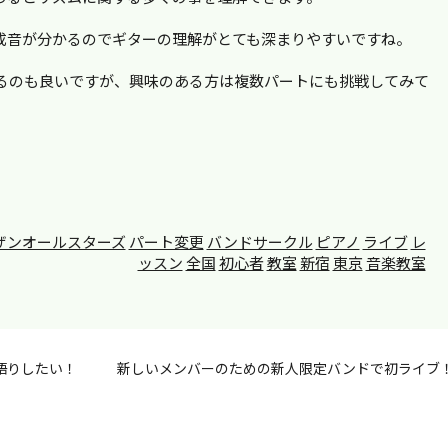
成音が分かるのでギターの理解がとても深まりやすいですね。
るのも良いですが、興味のある方は複数パートにも挑戦してみて
ザンオールスターズ
パート変更
バンドサークル
ピアノ
ライブ
レ
ッスン
全国
初心者
教室
新宿
東京
音楽教室
語りしたい！
新しいメンバーのための新人限定バンドで初ライブ