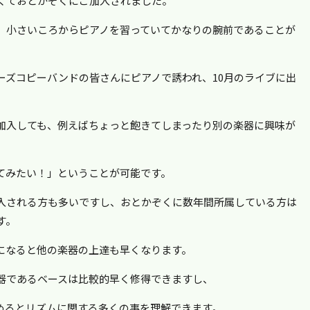
くておとかぞくにご加入されました。
、小さいころからピアノを習っていてかなりの腕前であることが
ーズコピーバンドの皆さんにピアノで誘われ、10月のライブに出
加入しても、例えばちょっと飽きてしまったり別の楽器に興味が
てみたい！」ということが可能です。
入される方も多いですし、おとかぞくに数年間所属している方は
す。
になると他の楽器の上達も早くなります。
器であるベースは比較的早く修得できますし、
めるとリズムに関する多くの事を理解できます。