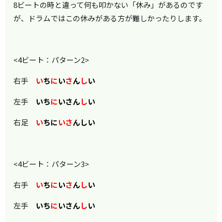
8ビートの時と違って何も叩かない「休み」があるのです
が、ドラムではこの休みがある方が難しかったりします。
<4ビート：パターン2>
右手
い
ち
に
い
さ
ん
し
い
左手
いち
に
いさん
し
い
右足
い
ちに
い
さ
んしい
<4ビート：パターン3>
右手
い
ち
に
い
さ
ん
し
い
左手
いち
に
いさん
し
い