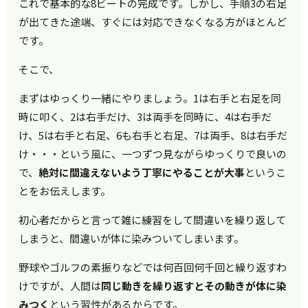
これで基本的な8ビートの完成です。しかし、手順3の右足
が出てきた途端、すぐには対応できなくなる方がほとんど
です。
そこで、
まずはゆっくり一緒にやりましょう。1は右手と右足を同
時に叩く、2は右手だけ、3は両手を同時に、4は右手だ
け、5は右手と右足、6も右手と右足、7は両手、8は右手だ
け・・・という風に、一つずつ見ながらゆっくりで良いの
で、
絶対に間違えないよう丁寧にやることが大事
というこ
とをお伝えします。
初心者だからと言って雑に練習をして間違いを繰り返して
しまうと、間違いが体に染みついてしまいます。
野球やゴルフの素振りなどでは何百回何千回と繰り返すわ
けですが、人間は
同じ動きを繰り返すとその動きが体に染
みつく
という習性があるからです。