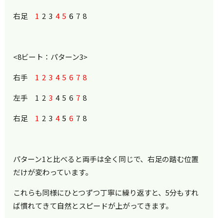
右足
1
2 3
4
5
6
7 8
<8ビート：パターン3>
右手
1 2 3 4 5 6 7 8
左手 1 2
3
4 5 6
7
8
右足
1
2 3
4
5
6
7 8
パターン1と比べると両手は全く同じで、右足の踏む位置
だけが変わっています。
これらも同様にひとつずつ丁寧に繰り返すと、5分もすれ
ば慣れてきて自然とスピードが上がってきます。