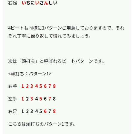
右足
い
ちに
い
さ
ん
しい
4ビートも同様に3パターンご用意しておりますので、それ
ぞれ丁寧に繰り返して慣れてみましょう。
次は「頭打ち」と呼ばれるビートパターンです。
<頭打ち：パターン1>
右手
1 2 3 4 5 6 7 8
左手
1
2
3
4
5
6
7
8
右足
1 2 3 4 5
6
7
8
こちらは頭打ちのパターン1です。