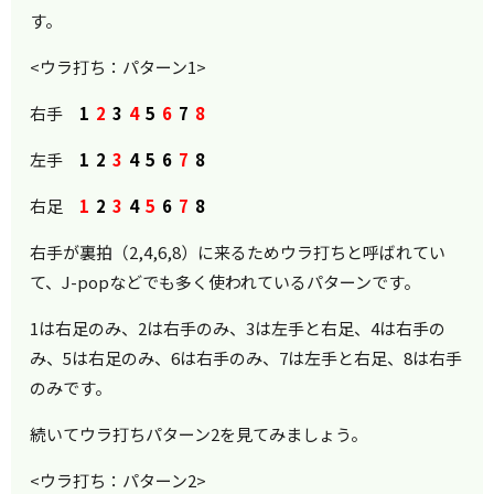
す。
<ウラ打ち：パターン1>
右手
1
2
3
4
5
6
7
8
左手
1
2
3
4
5
6
7
8
右足
1
2
3
4
5
6
7
8
右手が裏拍（2,4,6,8）に来るためウラ打ちと呼ばれてい
て、J-popなどでも多く使われているパターンです。
1は右足のみ、2は右手のみ、3は左手と右足、4は右手の
み、5は右足のみ、6は右手のみ、7は左手と右足、8は右手
のみです。
続いてウラ打ちパターン2を見てみましょう。
<ウラ打ち：パターン2>