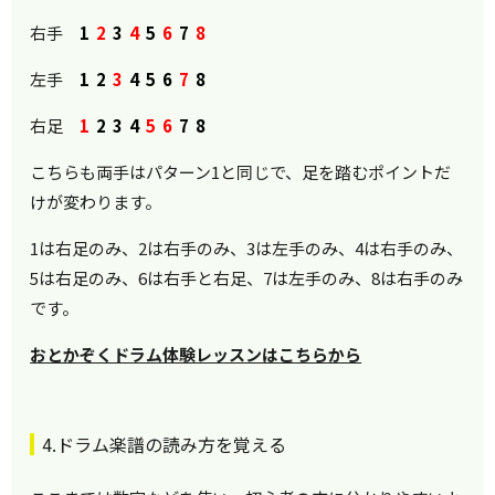
右手
1
2
3
4
5
6
7
8
左手
1
2
3
4
5
6
7
8
右足
1
2 3 4
5
6
7 8
こちらも両手はパターン1と同じで、足を踏むポイントだ
けが変わります。
1は右足のみ、2は右手のみ、3は左手のみ、4は右手のみ、
5は右足のみ、6は右手と右足、7は左手のみ、8は右手のみ
です。
おとかぞくドラム体験レッスンはこちらから
4.ドラム楽譜の読み方を覚える