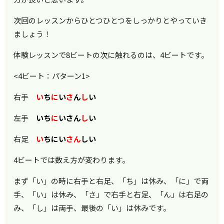
次回のレッスンからひとつひとつをしっかりとやっていき
ましょう！
体験レッスンで8ビートの次に触れるのは、4ビートです。
<4ビート：パターン1>
右手
い
ち
に
い
さ
ん
し
い
左手
いち
に
いさん
し
い
右足
い
ちにい
さん
しい
4ビートでは数え方が変わります。
まず「い」の時に右手と右足、「ち」は休み、「に」で両
手、「い」は休み、「さ」で右手と右足、「ん」は右足の
み、「し」は両手、最後の「い」は休みです。