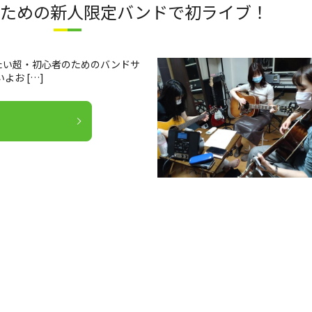
のための新人限定バンドで初ライブ！
たい超・初心者のためのバンドサ
よお […]