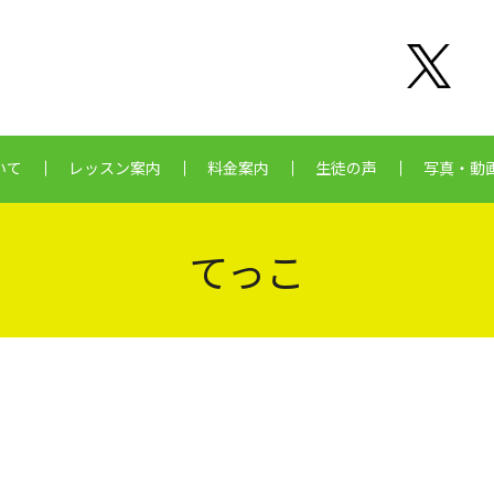
いて
レッスン案内
料金案内
生徒の声
写真・動
てっこ