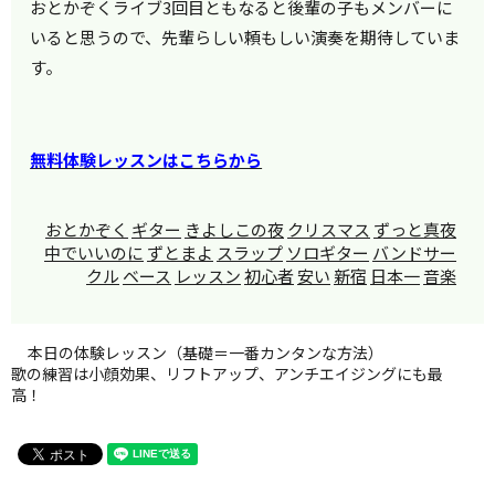
おとかぞくライブ3回目ともなると後輩の子もメンバーに
いると思うので、先輩らしい頼もしい演奏を期待していま
す。
無料体験レッスンはこちらから
おとかぞく
ギター
きよしこの夜
クリスマス
ずっと真夜
中でいいのに
ずとまよ
スラップ
ソロギター
バンドサー
クル
ベース
レッスン
初心者
安い
新宿
日本一
音楽
本日の体験レッスン（基礎＝一番カンタンな方法）
歌の練習は小顔効果、リフトアップ、アンチエイジングにも最
高！