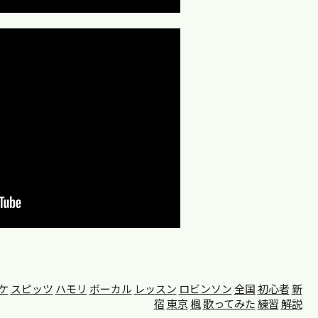
ケ
スピッツ
ハモリ
ボーカル
レッスン
ロビンソン
全国
初心者
新
宿
東京
楓
歌ってみた
練習
解説