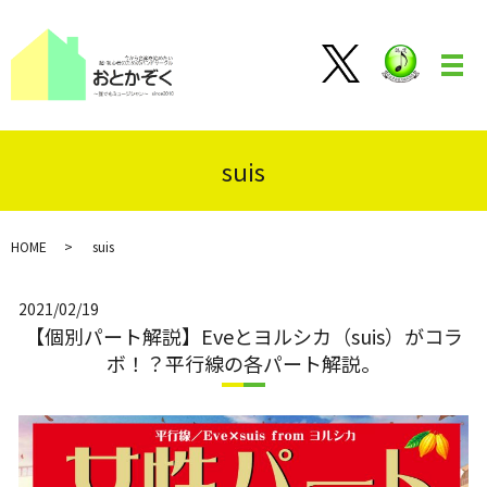
メ
suis
HOME
suis
2021/02/19
【個別パート解説】Eveとヨルシカ（suis）がコラ
ボ！？平行線の各パート解説。