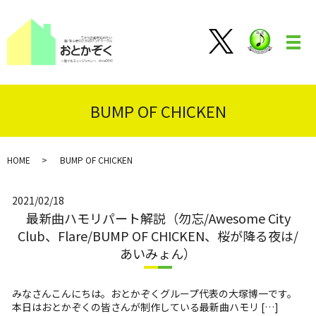
メ
BUMP OF CHICKEN
HOME
BUMP OF CHICKEN
2021/02/18
最新曲ハモリパート解説（勿忘/Awesome City
Club、Flare/BUMP OF CHICKEN、桜が降る夜は/
あいみょん）
みなさんこんにちは。おとかぞくグループ代表の大塚博一です。
本日はおとかぞくの皆さんが制作している最新曲ハモリ […]