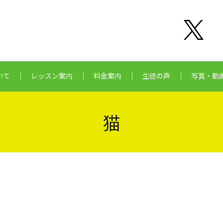
いて
レッスン案内
料金案内
生徒の声
写真・動
猫