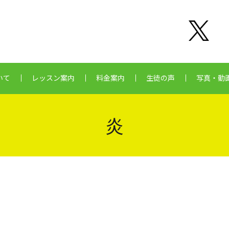
いて
レッスン案内
料金案内
生徒の声
写真・動
炎