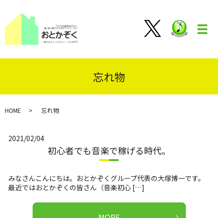
メ
忘れ物
HOME
忘れ物
2021/02/04
初心者でも音楽で稼げる時代。
みなさんこんにちは。おとかぞくグループ代表の大塚博一です。
最近ではおとかぞくの皆さん（音楽初心 […]
MORE