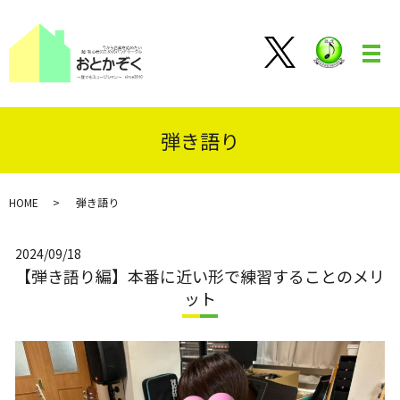
メ
弾き語り
HOME
弾き語り
2024/09/18
【弾き語り編】本番に近い形で練習することのメリ
ット