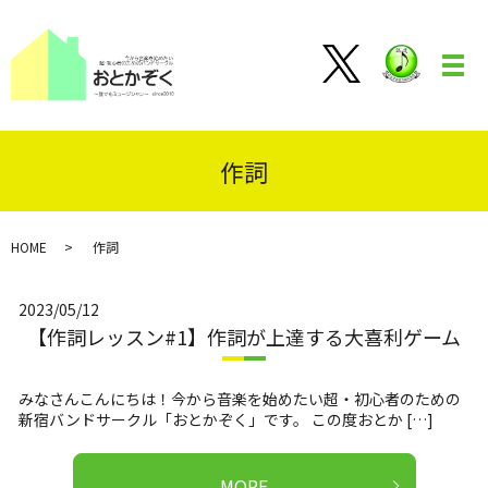
メ
作詞
HOME
作詞
2023/05/12
【作詞レッスン#1】作詞が上達する大喜利ゲーム
みなさんこんにちは！今から音楽を始めたい超・初心者のための
新宿バンドサークル「おとかぞく」です。 この度おとか […]
MORE