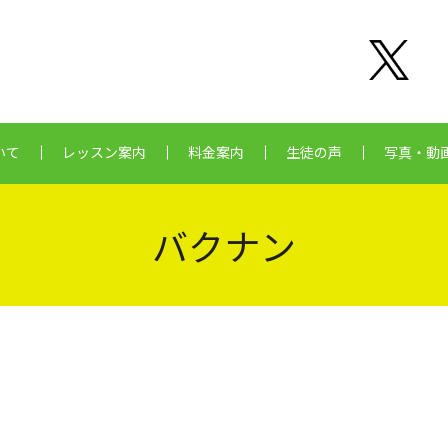
いて
レッスン案内
料金案内
生徒の声
写真・動
バクナン