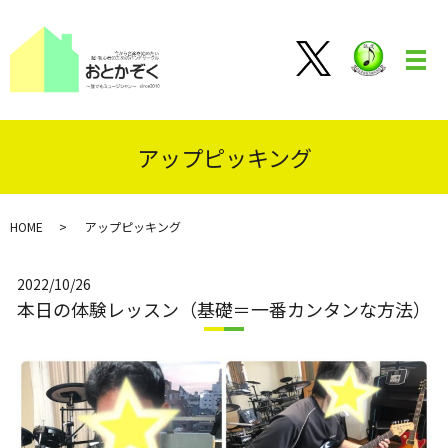
メ
アップピッキング
HOME
アップピッキング
2022/10/26
本日の体験レッスン（基礎＝一番カンタンな方法）