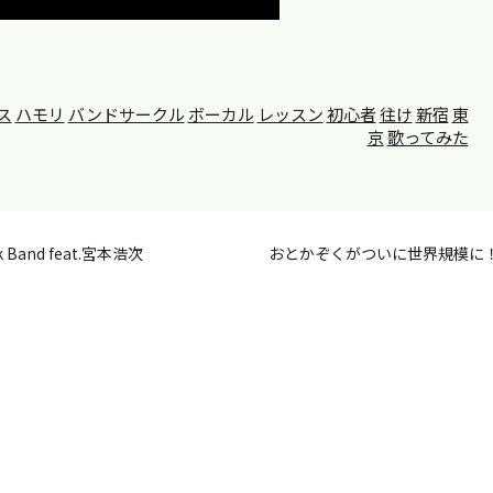
ス
ハモリ
バンドサークル
ボーカル
レッスン
初心者
往け
新宿
東
京
歌ってみた
nd feat.宮本浩次
おとかぞくがついに世界規模に