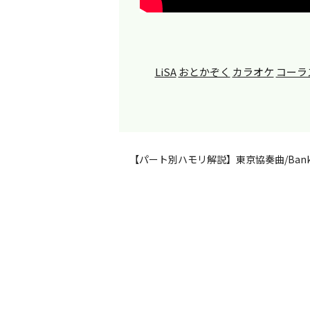
LiSA
おとかぞく
カラオケ
コーラ
【パート別ハモリ解説】東京協奏曲/Bank Ba