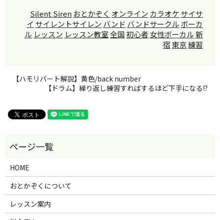
Silent Siren
おとかぞく
オンライン
カラオケ
サイサ
イ
サイレントサイレン
バンド
バンドサークル
ボーカ
ル
レッスン
レッスン教室
全国
初心者
女性ボーカル
新
宿
東京
練習
【ハモリパート解説】黄色/back number
【ドラム】繰り返し練習すればするほど下手になる!?
HOME
おとかぞくについて
レッスン案内