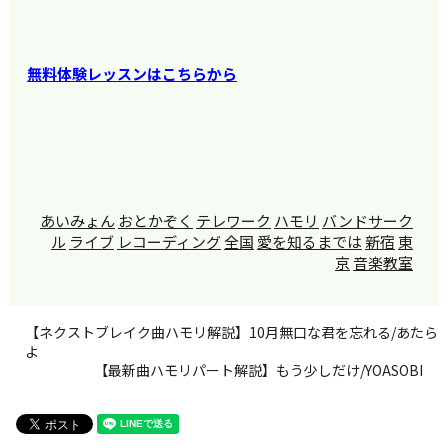
無料体験レッスンはこちらから
あいみょん
おとかぞく
テレワーク
ハモリ
バンドサーク
ル
ライブ
レコーディング
全国
愛を知るまでは
新宿
東
京
音楽教室
【ネクストブレイク曲ハモリ解説】10月無口な君を忘れる/あたら
よ
【最新曲ハモリパート解説】もう少しだけ/YOASOBI